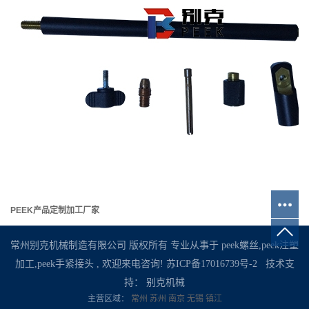
PEEK产品定制加工厂家
常州别克机械制造有限公司 版权所有 专业从事于
peek螺丝
,
peek注塑
加工
,
peek手紧接头
, 欢迎来电咨询!
苏ICP备17016739号-2
技术支
持：
别克机械
主营区域：
常州
苏州
南京
无锡
镇江