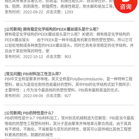
相比具有诸多显著优势，耐高温、机械性能优异、自润滑性好、耐化学品腐
蚀、阻燃、耐剥离性、耐辐照性、绝缘性稳定、耐水解和易加工等。&
发布时间：2022-09-22 点击次数：1203
[
公司新闻
]
拥有稳定化学结构的PEEK螺丝接头是什么呢？
拥有稳定化学结构的PEEK螺丝接头是什么呢？关键词：拥有稳定化学结构的
PEEK螺丝接头 由于PEEK是一种半结晶有机聚合物热塑性塑料，所以它可
以轻松地制成各种类型的PEEK螺丝接头。同时它具有非常稳定的化学结构，并
且由于某些特殊的特性，使
发布时间：2022-10-12 点击次数：903
[
常见问题
]
PBI材料加工性怎么样？
PBI中文全称是聚苯并咪唑，英文全称是PolyBenzImidazole，是一种特种工程
塑料，被认为是现在耐热性能最好的塑料，其中PBI的化学结构式如下图所示：
主要特性：1.作为当今最高档的热塑性塑料，PBI具有最耐高温的优点，
发布时间：2022-09-06 点击次数：927
[
公司新闻
]
PBI的特性是什么？
PBI的特性是什么？PBI材料加工，常州别克机械制造为您解答：PBI是当今最高
等级的热塑性工程塑料材料，其分子是由聚苯并咪唑单元聚合而成，由于其具
有不燃烧，不融化，不易断裂与变形的的特性，使其可以提供相比其他工程塑
料更高的耐热，耐磨的机械性