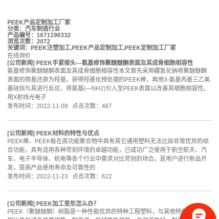
PEEK产品定制加工厂家
分类：
汽车制造行业
产品编号：1671196332
浏览次数：2072
关键词：
PEEK注塑加工
,
PEEK产品定制加工
,
PEEK定制加工厂家
在线询价
[
公司新闻
]
PEEK手紧接头---氨基修饰聚醚醚酮表面及其成骨细胞相容性
氨基修饰聚醚醚酮表面及其成骨细胞相容性本文首先采用硼氢化钠将聚醚醚酮
表面的羰基还原为羟基，获得羟基化预处理的PEEK棒，再用3-氨基丙基三乙氧
基硅烷与其进行反应，将氨基(—NH2)引入至PEEK表面以改善其细胞相容性。
用X射线光电子
发布时间：2022-11-09 点击次数：487
[
公司新闻
]
PEEK材料的特性与优点
PEEK棒、PEEK板在高功能聚合物中具有其它通用塑料无法比拟非常优异的综
合功能，具有适用各种苛刻环境的卓越功能，已成功广泛使用于航空航天、汽
车、电子半导体、机电等各个行业中需求对比苛刻的场合。是用户进行新品开
发，提高产品使用寿命及可靠性的
发布时间：2022-11-23 点击次数：622
[
公司新闻
]
PEEK加工变形怎么办？
PEEK（聚醚醚酮）树脂是一种性能优异的特种工程塑料，与其他特种工程塑料