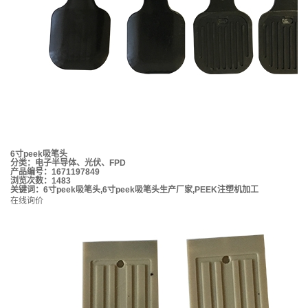
6寸peek吸笔头
分类：
电子半导体、光伏、FPD
产品编号：1671197849
浏览次数：1483
关键词：
6寸peek吸笔头
,
6寸peek吸笔头生产厂家
,
PEEK注塑机加工
在线询价