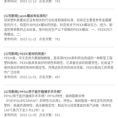
发布时间：2022-11-12 点击次数：742
[
公司新闻
]
peek螺丝有标准吗？
目前塑料类螺丝还没有相关的行业标准和国家标准，目前还主要是参考金属螺
栓的尺寸。但是针对PEEK螺丝的性能，别克有关于PEEK螺丝拉力、扭力、耐
温性等参数的企业标准。常州别克生产以下规格的PEEK螺丝：一、PEEK内六
角螺丝。二、
发布时间：2022-11-21 点击次数：761
[
公司新闻
]
PEEK板材的用途?
PEEK板，中文名称为聚醚醚酮板，是采用PEEK原料挤出而成的一种新型工程
塑料板材。PEEK板具有良好的韧性和刚性，它具备优良的耐疲劳性，在高温下
保持良好的韧性和材料稳定性。凭借这些优异的综合性能，PEEK板加工的零部
件广泛应用
发布时间：2022-11-01 点击次数：497
[
公司新闻
]
PPSU用于医疗器械手术手柄？
PPSU用于医疗器械手术手柄？PPSU特性：砜树脂聚合物
（PSF/PSU/PES/PASF）的特性与应用1、特性a、砜树脂是一种无定形的热性
塑料：高度的透明性；高水解稳定性：制品可以经受重复的蒸汽消毒（寿命在
145℃蒸汽下至少为12年）;b
发布时间：2022-11-05 点击次数：531