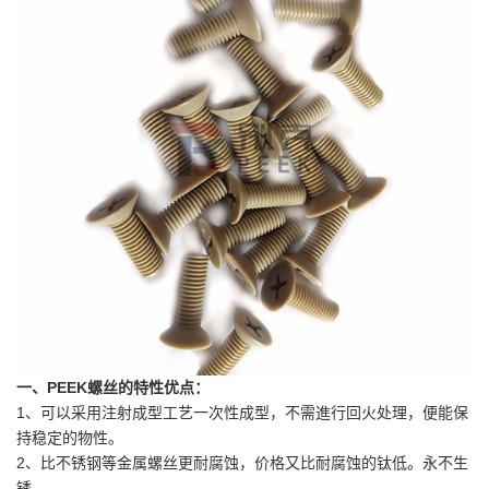
PEEK
一、
螺丝
的特性优点：
1
、可以采用注射成型工艺一次性成型，不需進行回火
处理
，便能保
持
稳定
的物性。
2
、比不锈钢等金属螺丝更耐腐蚀，价格又比耐腐蚀的钛低。永不生
锈。