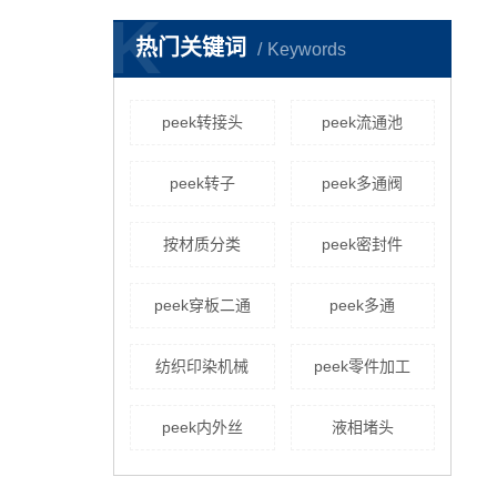
K
热门关键词
Keywords
peek转接头
peek流通池
peek转子
peek多通阀
按材质分类
peek密封件
peek穿板二通
peek多通
纺织印染机械
peek零件加工
peek内外丝
液相堵头