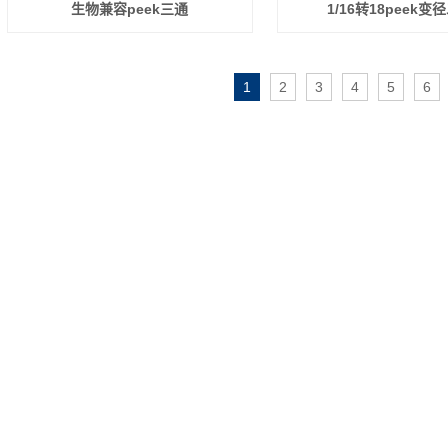
生物兼容peek三通
1/16转18peek变
1
2
3
4
5
6