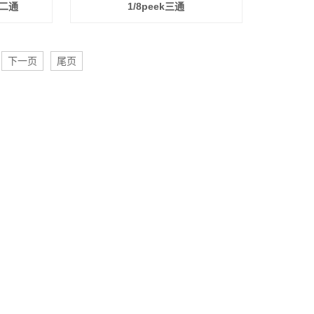
径二通
1/8peek三通
下一页
尾页