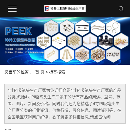
您当前的位置 ：
首 页
> 标签搜索
4寸PI吸笔头生产厂家
为你详细介绍
4寸PI吸笔头生产厂家
的产品
分类,包括
4寸PI吸笔头生产厂家
下的所有产品的用途、型号、范
围、图片、新闻及价格。同时我们还为您精选了
4寸PI吸笔头生
产厂家
分类的行业资讯、价格行情、展会信息、图片资料等，在
全国地区获得用户好评，欲了解更多详细信息,请点击访问!