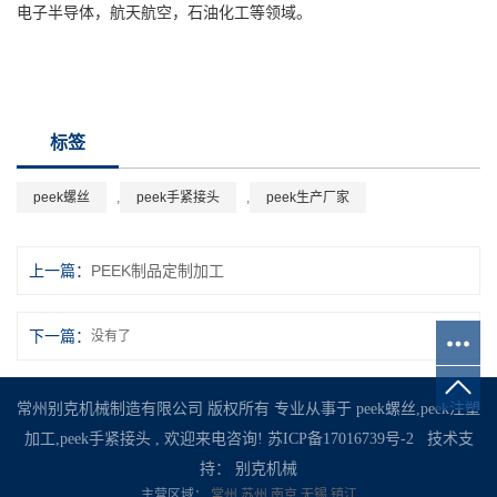
电子半导体，航天航空，石油化工等领域。
标签
peek螺丝
,
peek手紧接头
,
peek生产厂家
上一篇：
PEEK制品定制加工
下一篇：
没有了
常州别克机械制造有限公司 版权所有 专业从事于
peek螺丝
,
peek注塑
加工
,
peek手紧接头
, 欢迎来电咨询!
苏ICP备17016739号-2
技术支
持：
别克机械
主营区域：
常州
苏州
南京
无锡
镇江