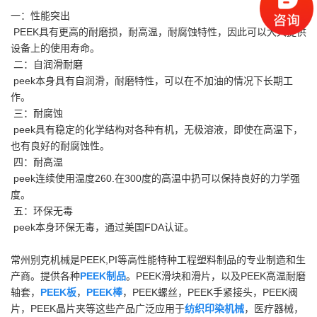
一：性能突出
PEEK具有更高的耐磨损，耐高温，耐腐蚀特性，因此可以大大提供
设备上的使用寿命。
二：自润滑耐磨
peek本身具有自润滑，耐磨特性，可以在不加油的情况下长期工
作。
三：耐腐蚀
peek具有稳定的化学结构对各种有机，无极溶液，即使在高温下，
也有良好的耐腐蚀性。
四：耐高温
peek连续使用温度260.在300度的高温中扔可以保持良好的力学强
度。
五：环保无毒
peek本身环保无毒，通过美国FDA认证。
常州别克机械是PEEK,PI等高性能特种工程塑料制品的专业制造和生
产商。提供各种
PEEK制品
。PEEK滑块和滑片，以及PEEK高温耐磨
轴套，
PEEK板
，
PEEK棒
，PEEK螺丝，PEEK手紧接头，PEEK阀
片，PEEK晶片夹等这些产品广泛应用于
纺织印染机械
，医疗器械，