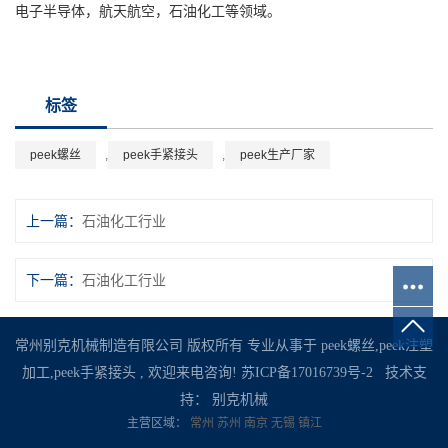
电子半导体，航天航空，石油化工等领域。
标签
peek螺丝
,
peek手紧接头
,
peek生产厂家
上一篇：
石油化工行业
下一篇：
石油化工行业
常州别克机械制造有限公司 版权所有 专业从事于
peek螺丝
,
peek注塑
加工
,
peek手紧接头
, 欢迎来电咨询!
苏ICP备17016739号-2
技术支
持：
别克机械
主营区域：
常州
苏州
南京
无锡
镇江