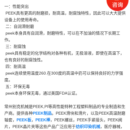
一：性能突出
PEEK具有更高的耐磨损，耐高温，耐腐蚀特性，因此可以大大提供
设备上的使用寿命。
二：自润滑耐磨
peek本身具有自润滑，耐磨特性，可以在不加油的情况下长期工
作。
三：耐腐蚀
peek具有稳定的化学结构对各种有机，无极溶液，即使在高温下，
也有良好的耐腐蚀性。
四：耐高温
peek连续使用温度260.在300度的高温中扔可以保持良好的力学强
度。
五：环保无毒
peek本身环保无毒，通过美国FDA认证。
常州别克机械是PEEK,PI等高性能特种工程塑料制品的专业制造和生
产商。提供各种
PEEK制品
。PEEK滑块和滑片，以及PEEK高温耐磨
轴套，
PEEK板
，
PEEK棒
，PEEK螺丝，PEEK手紧接头，PEEK阀
片，PEEK晶片夹等这些产品广泛应用于
纺织印染机械
，医疗器械，